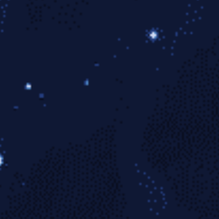
内容专区
，提供高帧率直播与赛事专题
除赛事直播外，还提供赛后
式体育服务平台。
常见问题解答
华体会体育 平台过程中最关心的问题，我们整理了详细说明，包
能、安全保障与使用体验等方面，帮助您全面了解服务内容。
 平台是否合法？
华体会体育 拥有合规的运营资质，严格遵守数据保护法规与行业标
。