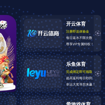
注册入口
赛事与数据服务
支持
APP下载
与
网页使用
，每日同步更
握比赛节奏。