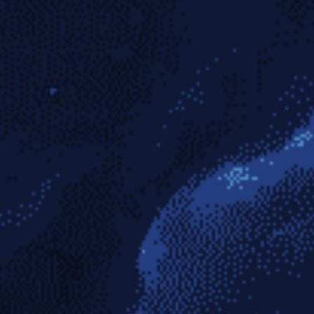
 如何创建账户？
面右上角“注册”按钮，填写基础信息（用户名、密码、手机号或邮箱
全性。
 支持哪些终端设备？
设备访问，包括 PC 网页端、手机浏览器、iOS 与 Android 
。
 我的资料安全吗？
 256 位 SSL 加密、分布式服务器与多层防护策略，保障用户信
(中国) 始终将隐私保护作为平台核心。