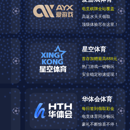
与数字技术的热爱，早期平台聚焦于赛事数据与直播服
智能提醒功能，赢得众多球迷的信任。
体会体育(中国)需求增长，平台陆续上线直播回放、数据
支持APP与网页双端操作，带来更快更稳的观赛体验。