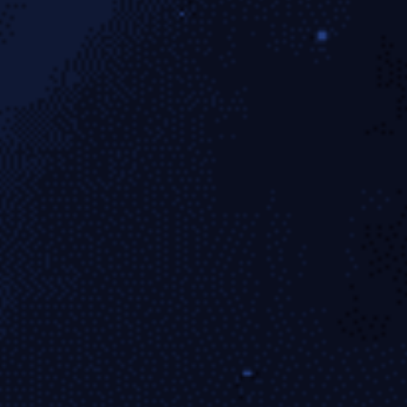
已突破
2,000,000+
下载量
体育官方网站-华体会体育(中
流畅，体验全面。
夜模式、语言自定义、赛事收
可读性与观赛效率。