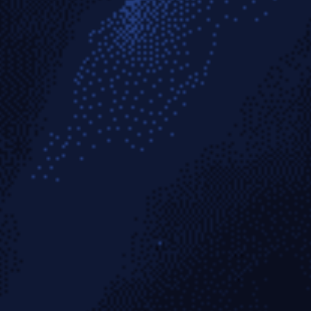
 客服支持时间？
服全年 24 小时在线，支持中文、英文与马来语多语言服务。无论
即时响应。
 观看直播是否收费？
供免费赛事直播服务，部分高峰赛事可能需完成账号登录方可观看。
捷高效的观赛环境。
4.9 / 5.0