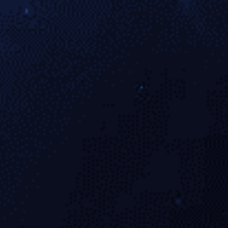
您遇到技术问题、账户疑问，或希望了解功能详情，我
华体会体育 致力于为广大体育爱好者打造一个公开透